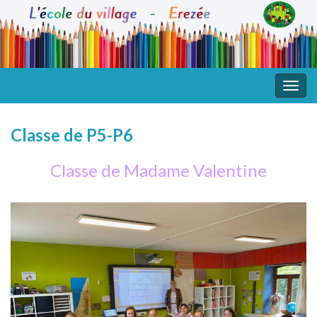
Togg
navig
Classe de P5-P6
Classe de Madame Valentine