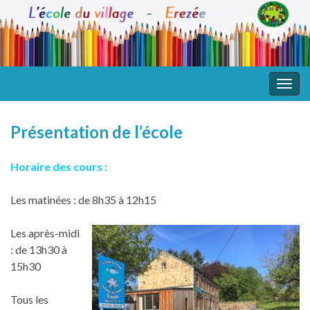
Togg
navig
Présentation de l’école
Horaire des cours :
Les matinées : de 8h35 à 12h15
Les après-midi
: de 13h30 à
15h30
Tous les